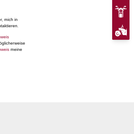
, mich in
taktieren.
nweis
öglicherweise
nweis
meine