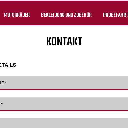
MOTORRÄDER
BEKLEIDUNG UND ZUBEHÖR
PROBEFAHR
KONTAKT
ETAILS
ME
*
E
*