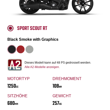
SPORT SCOUT RT
Black Smoke with Graphics
Dieses Modell kann auf 48 PS gedrosselt werden.
Alle A2-Modelle anzeigen.
MOTORTYP
DREHMOMENT
1250
108
CC
NM
SITZHÖHE
GEWICHT
680
257
MM
KG