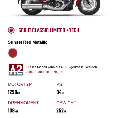
SCOUT CLASSIC LIMITED +TECH
Sunset Red Metallic
Dieses Modell kann auf 48 PS gedrosselt werden.
Alle A2-Modelle anzeigen.
MOTORTYP
PS
1250
94
CC
HP
DREHMOMENT
GEWICHT
108
252
NM
KG